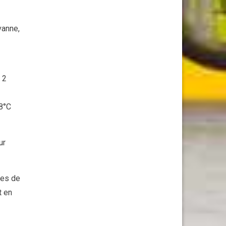
vanne,
 2
28°C
ur
tes de
t en