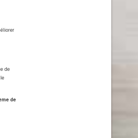
éliorer
ce de
èle
ème de