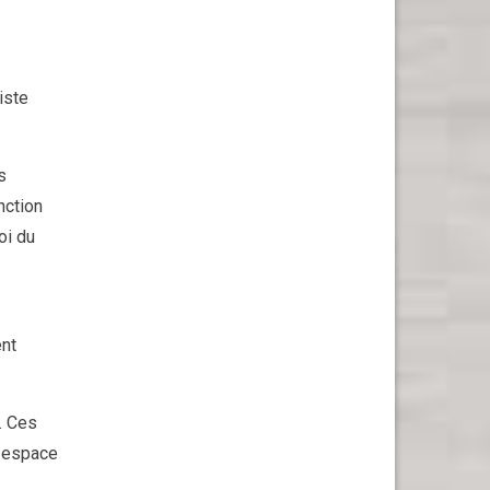
iste
s
nction
oi du
ent
. Ces
t espace