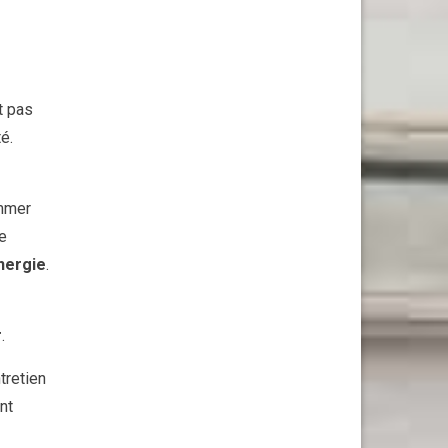
it pas
é.
ammer
e
nergie
.
r
.
tretien
nt