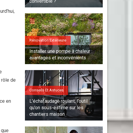
convertible ?
urd’hui,
Rénovation Extérieure
Installer une pompe à chaleur :
avantages et inconvénients
e
 rôle de
Conseils Et Astuces
L’échafaudage roulant, l’outil
èce en
qu’on sous-estime sur les
chantiers maison
e que